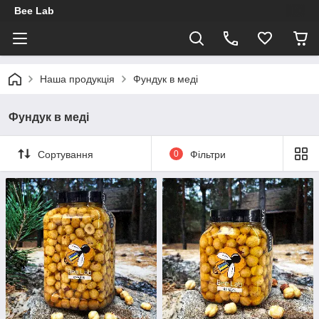
Bee Lab
Наша продукція
Фундук в меді
Фундук в меді
Сортування
0
Фільтри