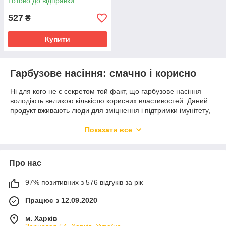
Готово до відправки
527
₴
Купити
Гарбузове насіння: смачно і корисно
Ні для кого не є секретом той факт, що гарбузове насіння
володіють великою кількістю корисних властивостей. Даний
продукт вживають люди для зміцнення і підтримки імунітету,
а також для лікування деяких захворювань. Ми
рекомендуємо вам звернути свою увагу на насіння гарбуза з
Показати все
медом. Це досить незвичайне поєднання, яке відрізняється
оригінальним смаком і незвичайним ароматом.
Купити насіння гарбуза з медом ви можете в нашому
Про нас
інтернет магазині. У нас є величезний вибір корисних товарів
на будь-який смак. Всі вони мають порівняно не високу
97% позитивних з 576 відгуків за рік
вартість. Кожен з вас зможе замовити для себе те, що йому
Працює з 12.09.2020
потрібно. Крім того, ви зможете обрати в нашому інтернет
магазині непогані подарунки для ваших близьких. А що може
м. Харків
бути краще, ніж подарувати близькій людині корисний