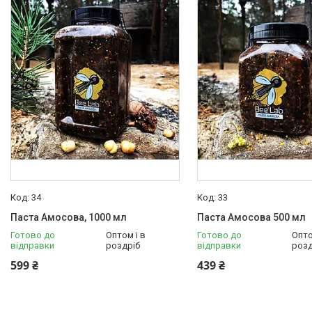
Мигдаль в меді
Кешью в меді
Арахіс в меді
Фундук в меді
Волоський горіх в меді
Насіння соняшника в меді
Гарбузові зерна в меді
Квітковий пилок
Горіхова паста
Мед
Чай
34
33
Гранола
Паста Амосова, 1000 мл
Паста Амосова 500 мл
Крем мед
Готово до
Оптом і в
Готово до
Опто
відправки
Подарункові набори
роздріб
відправки
розд
599 ₴
439 ₴
Горішки в шоколаді
Горіхи
Фруктові чипси