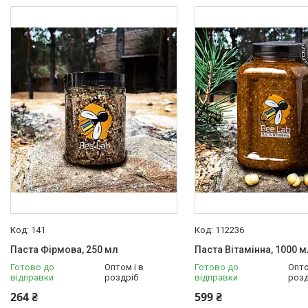
141
112236
Паста Фірмова, 250 мл
Паста Вітамінна, 1000 м
Готово до
Оптом і в
Готово до
Опто
відправки
роздріб
відправки
розд
264 ₴
599 ₴