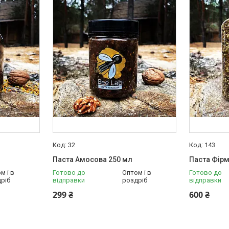
32
143
Паста Амосова 250 мл
Паста Фірм
м і в
Готово до
Оптом і в
Готово до
ріб
відправки
роздріб
відправки
299 ₴
600 ₴