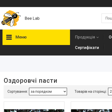
Bee Lab
Меню
Продукція
О
Сертифікати
Фільтри
Ціна
Оздоровчі пасти
Продукція
Оздоровчі пасти
Асорті горішків в меді