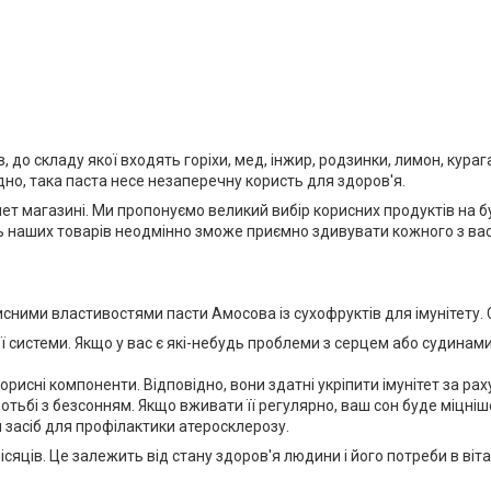
до складу якої входять горіхи, мед, інжир, родзинки, лимон, курага
но, така паста несе незаперечну користь для здоров'я.
 магазині. Ми пропонуємо великий вибір корисних продуктів на бу
ь наших товарів неодмінно зможе приємно здивувати кожного з вас.
ними властивостями пасти Амосова із сухофруктів для імунітету. 
ї системи. Якщо у вас є які-небудь проблеми з серцем або судинам
орисні компоненти. Відповідно, вони здатні укріпити імунітет за ра
ьбі з безсонням. Якщо вживати її регулярно, ваш сон буде міцніш
 засіб для профілактики атеросклерозу.
яців. Це залежить від стану здоров'я людини і його потреби в віта