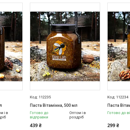
112235
112234
л
Паста Вітамінна, 500 мл
Паста Віта
м і в
Готово до
Оптом і в
Готово до в
ріб
відправки
роздріб
439 ₴
299 ₴