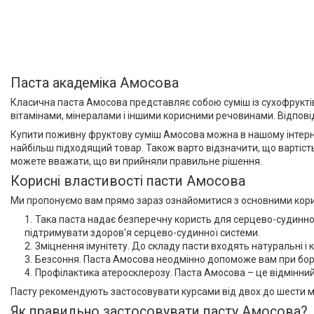
Паста академіка Амосова
Класична паста Амосова представляє собою суміш із сухофруктів, 
вітамінами, мінералами і іншими корисними речовинами. Відповід
Купити поживну фруктову суміш Амосова можна в нашому інтернет
найбільш підходящий товар. Також варто відзначити, що вартіст
можете вважати, що ви прийняли правильне рішення.
Корисні властивості пасти Амосова
Ми пропонуємо вам прямо зараз ознайомитися з основними корис
Така паста надає безперечну користь для серцево-судинно
підтримувати здоров'я серцево-судинної системи.
Зміцнення імунітету. До складу пасти входять натуральні і к
Безсоння. Паста Амосова неодмінно допоможе вам при борот
Профілактика атеросклерозу. Паста Амосова – це відмінний
Пасту рекомендують застосовувати курсами від двох до шести міс
Як правильно застосовувати пасту Амосова?