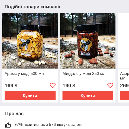
Подібні товари компанії
Арахіс у меді 500 мл
Мигдаль у меді 250 мл
Асор
мл
169
190
269
₴
₴
Купити
Купити
Про нас
97% позитивних з 576 відгуків за рік