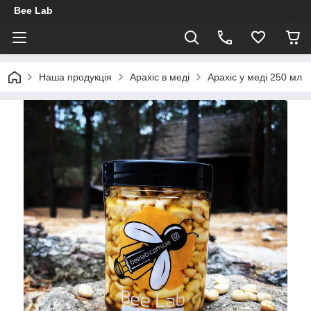
Bee Lab
Наша продукція
Арахіс в меді
Арахіс у меді 250 мл