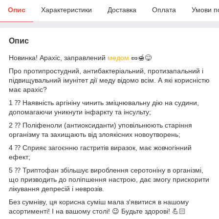
Опис
Характеристики
Доставка
Оплата
Умови п
Опис
Новинка! Арахіс, заправлений
медом
🥜🍯😋
Про протипростудний, антибактеріальний, протизапальний і
підвищувальний імунітет дії меду відомо всім. А які корисністю
має арахіс?⠀
1️ ⁇ Наявність аргініну чинить зміцнювальну дію на судини,
допомагаючи уникнути інфаркту та інсульту;
2️ ⁇ Поліфеноли (антиоксиданти) уповільнюють старіння
організму та захищають від злоякісних новоутворень;
4️ ⁇ Сприяє загоєнню гастритів виразок, має жовчогінний
ефект;
5️ ⁇ Триптофан збільшує вироблення серотоніну в організмі,
що призводить до поліпшення настрою, дає змогу прискорити
лікування депресій і неврозів.
Без сумніву, ця корисна суміш мала з'явитися в нашому
асортименті! І на вашому столі! 😉 Будьте здорові! 💪🏻