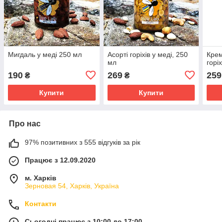
Мигдаль у меді 250 мл
Асорті горіхів у меді, 250
Крем
мл
горі
190
269
259
₴
₴
Купити
Купити
Про нас
97% позитивних з 555 відгуків за рік
Працює з 12.09.2020
м. Харків
Зерновая 54, Харків, Україна
Контакти
Сьогодні працює з 10:00 до 17:00