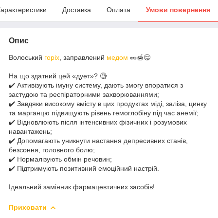
арактеристики
Доставка
Оплата
Умови повернення
Опис
Волоський
горіх
, заправлений
медом
🥜🍯😋
⠀
На що здатний цей «дует»? 🧐
✔️ Активізують імуну систему, дають змогу впоратися з
застудою та респіраторними захворюваннями;
✔️ Завдяки високому вмісту в цих продуктах міді, заліза, цинку
та марганцю підвищують рівень гемоглобіну під час анемії;
✔️ Відновлюють після інтенсивних фізичних і розумових
навантажень;
✔️ Допомагають уникнути настання депресивних станів,
безсоння, головного болю;
✔️ Нормалізують обмін речовин;
✔️ Підтримують позитивний емоційний настрій.
⠀
Ідеальний замінник фармацевтичних засобів!
Приховати