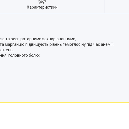
Характеристики
удою та респіраторними захворюваннями;
у та марганцю підвищують рівень гемоглобіну під час анемії;
тажень;
ння, головного болю;