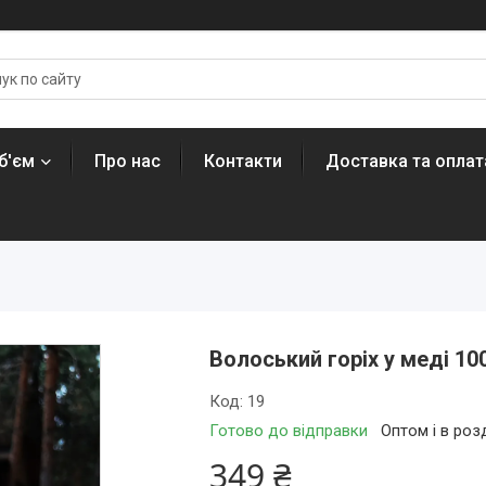
б'єм
Про нас
Контакти
Доставка та оплат
Волоський горіх у меді 10
Код:
19
Готово до відправки
Оптом і в роз
349 ₴