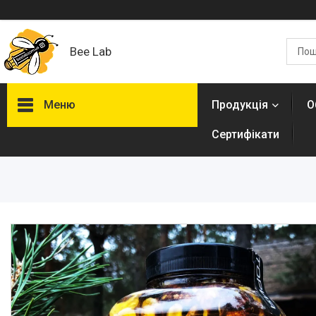
Bee Lab
Меню
Продукція
О
Сертифікати
Продукція
Оздоровчі пасти
Асорті горішків в меді
Мигдаль в меді
Кешью в меді
Арахіс в меді
Фундук в меді
Волоський горіх в меді
Насіння соняшника в меді