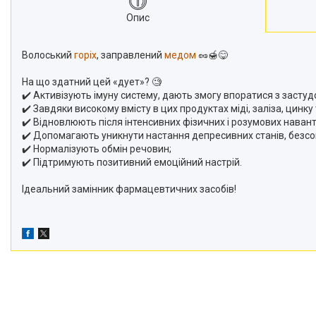
Опис
Волоський
горіх
, заправлений
медом
🥜🍯😋
⠀
На що здатний цей «дует»? 🧐
✔️ Активізують імуну систему, дають змогу впоратися з заст
✔️ Завдяки високому вмісту в цих продуктах міді, заліза, цинк
✔️ Відновлюють після інтенсивних фізичних і розумових наван
✔️ Допомагають уникнути настання депресивних станів, безсо
✔️ Нормалізують обмін речовин;
✔️ Підтримують позитивний емоційний настрій.
⠀
Ідеальний замінник фармацевтичних засобів!