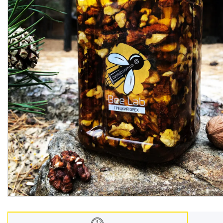
Гарбузові зерна в меді
Квітковий пилок
Горіхова паста
Мед
Чай
Гранола
Крем мед
Подарункові набори
Горішки в шоколаді
Горіхи
Фруктові чипси