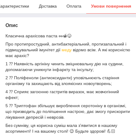
арактеристики
Доставка
Оплата
Умови повернення
Опис
Класична арахісова паста 🥜🍯😋
Про протипростудний, антибактеріальний, протизапальний і
підвищувальний імунітет дії
меду
відомо всім. А які корисністю
має арахіс?⠀
1️ ⁇ Наявність аргініну чинить зміцнювальну дію на судини,
допомагаючи уникнути інфаркту та інсульту;
2️ ⁇ Поліфеноли (антиоксиданти) уповільнюють старіння
організму та захищають від злоякісних новоутворень;
4️ ⁇ Сприяє загоєнню гастритів виразок, має жовчогінний
ефект;
5️ ⁇ Триптофан збільшує вироблення серотоніну в організмі,
що призводить до поліпшення настрою, дає змогу прискорити
лікування депресій і неврозів.
Без сумніву, ця корисна суміш мала з'явитися в нашому
асортименті! І на вашому столі! 😉 Будьте здорові! 💪🏻