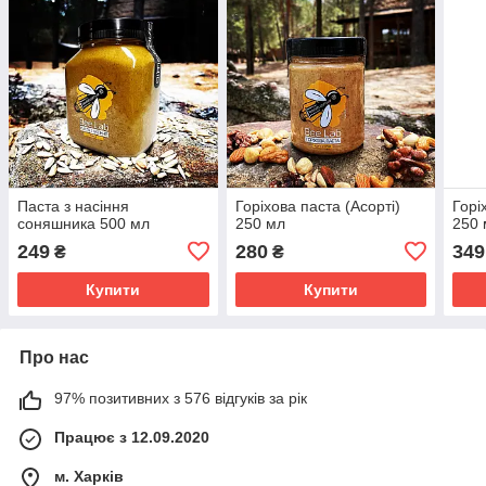
Паста з насіння
Горіхова паста (Асорті)
Горі
соняшника 500 мл
250 мл
250 
249
280
349
₴
₴
Купити
Купити
Про нас
97% позитивних з 576 відгуків за рік
Працює з 12.09.2020
м. Харків