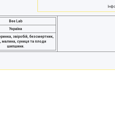
Інф
Bee Lab
Україна
ринка, звіробій, безсмертник,
, малина, суниця та плоди
шипшини.