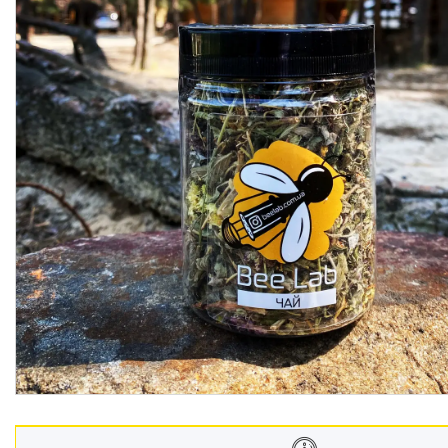
Гарбузові зерна в меді
Квітковий пилок
Горіхова паста
Мед
Чай
Гранола
Крем мед
Подарункові набори
Горішки в шоколаді
Горіхи
Фруктові чипси