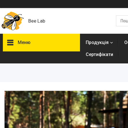
Bee Lab
Меню
Продукція
О
Сертифікати
Продукція
Оздоровчі пасти
Асорті горішків в меді
Мигдаль в меді
Кешью в меді
Арахіс в меді
Фундук в меді
Волоський горіх в меді
Насіння соняшника в меді