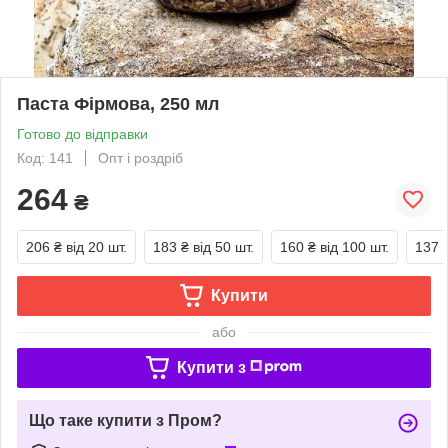
Паста Фірмова, 250 мл
Готово до відправки
Код: 141
Опт і роздріб
264
₴
206 ₴
від 20 шт.
183 ₴
від 50 шт.
160 ₴
від 100 шт.
137 
Купити
або
Купити з
Що таке купити з Пром?