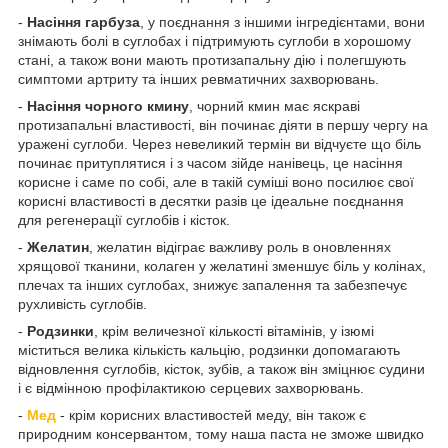
-
Насіння гарбуза
, у поєднання з іншими інгредієнтами, вони
знімають болі в суглобах і підтримують суглоби в хорошому
стані, а також вони мають протизапальну дію і полегшують
симптоми артриту та інших ревматичних захворювань.
-
Насіння чорного кмину
, чорний кмин має яскраві
протизапальні властивості, він починає діяти в першу чергу на
уражені суглоби. Через невеликий термін ви відчуєте що біль
починає притуплятися і з часом зійде нанівець, це насіння
корисне і саме по собі, але в такій суміші воно посилює свої
корисні властивості в десятки разів це ідеальне поєднання
для регенерації суглобів і кісток.
-
Желатин
, желатин відіграє важливу роль в оновленнях
хрящової тканини, колаген у желатині зменшує біль у колінах,
плечах та інших суглобах, знижує запалення та забезпечує
рухливість суглобів.
-
Родзинки
, крім величезної кількості вітамінів, у ізюмі
міститься велика кількість кальцію, родзинки допомагають
відновлення суглобів, кісток, зубів, а також він зміцнює судини
і є відмінною профілактикою серцевих захворювань.
-
Мед
- крім корисних властивостей меду, він також є
природним консервантом, тому наша паста не зможе швидко