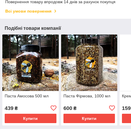
Повернення товару впродовж 14 днів за рахунок покупця
Всі умови повернення
Подібні товари компанії
Паста Амосова 500 мл
Паста Фірмова, 1000 мл
Крем
439
600
159
₴
₴
Купити
Купити