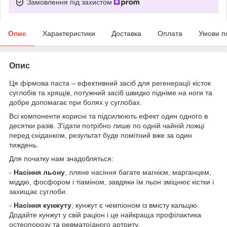
Замовлення під захистом
Опис
Характеристики
Доставка
Оплата
Умови п
Опис
Ця фірмова паста – ефективний засіб для регенерації кісток
суглобів та хрящів, потужний засіб швидко підніме на ноги та
добре допомагає при болях у суглобах.
Всі компоненти корисні та підсилюють ефект один одного в
десятки разів. З'їдати потрібно лише по одній чайній ложці
перед сніданком, результат буде помітний вже за один
тиждень.
Для початку нам знадобляться:
-
Насіння льону
, лляне насіння багате магнієм, марганцем,
міддю, фосфором і тіаміном, завдяки їм льон зміцнює кістки і
захищає суглоби.
-
Насіння кунжуту
, кунжут є чемпіоном із вмісту кальцію.
Додайте кунжут у свій раціон і це найкраща профілактика
остеопорозу та ревматоїдного артриту.