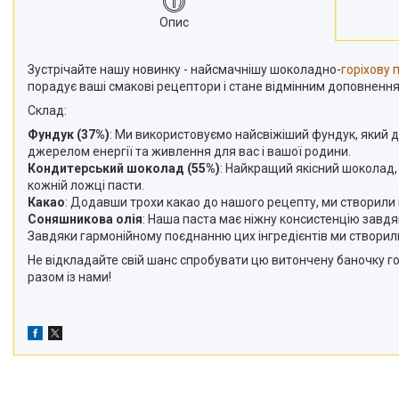
Опис
Зустрічайте нашу новинку - найсмачнішу шоколадно-
горіхову 
порадує ваші смакові рецептори і стане відмінним доповненн
Склад:
Фундук (37%)
: Ми використовуємо найсвіжіший фундук, який д
джерелом енергії та живлення для вас і вашої родини.
Кондитерський шоколад (55%)
: Найкращий якісний шоколад,
кожній ложці пасти.
Какао
: Додавши трохи какао до нашого рецепту, ми створили 
Соняшникова олія
: Наша паста має ніжну консистенцію завдяк
Завдяки гармонійному поєднанню цих інгредієнтів ми створили
Не відкладайте свій шанс спробувати цю витончену баночку г
разом із нами!