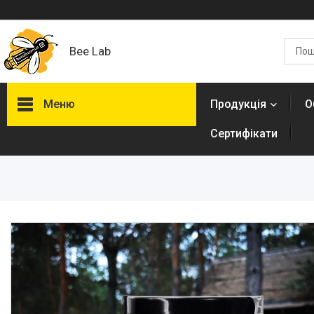
Bee Lab
Меню
Продукція
О
Сертифікати
Продукція
Оздоровчі пасти
Асорті горішків в меді
Мигдаль в меді
Кешью в меді
Арахіс в меді
Фундук в меді
Волоський горіх в меді
Насіння соняшника в меді