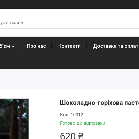
б'єм
Про нас
Контакти
Доставка та оплат
Шоколадно-горіхова паста
Код:
10012
Готово до відправки
620 ₴