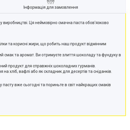
Інформація для замовлення
му виробництві. Ця неймовірно смачна паста обов'язково
ілки та корисні жири, що робить наш продукт відмінним
й смак та аромат. Ви отримуєте злиття шоколаду та фундуку в
ьний продукт для справжніх шоколадних гурманів.
на хліб, вафлі або як складник для десертів та сніданків.
пасту вже сьогодні та пориньте в світ найкращих смаків