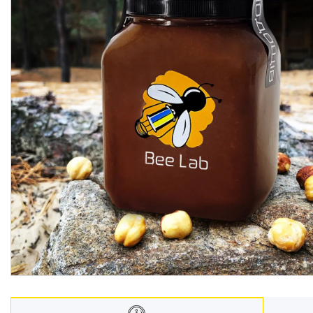
Гарбузові зерна в меді
Квітковий пилок
Горіхова паста
Мед
Чай
Гранола
Крем мед
Подарункові набори
Горішки в шоколаді
Горіхи
Фруктові чипси