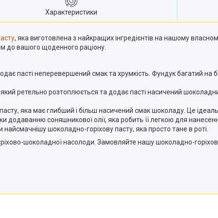
Характеристики
пасту
, яка виготовлена з найкращих інгредієнтів на нашому власно
ям до вашого щоденного раціону.
одає пасті неперевершений смак та хрумкість. Фундук багатий на б
 який ретельно розтоплюється та додає пасті насичений шоколадни
пасту, яка має глибший і більш насичений смак шоколаду. Це ідеал
и додаванню соняшникової олії, яка робить її легкою для нанесення 
 найсмачнішу шоколадно-горіхову пасту, яка просто тане в роті.
оріхово-шоколадної насолоди. Замовляйте нашу шоколадно-горіхову 