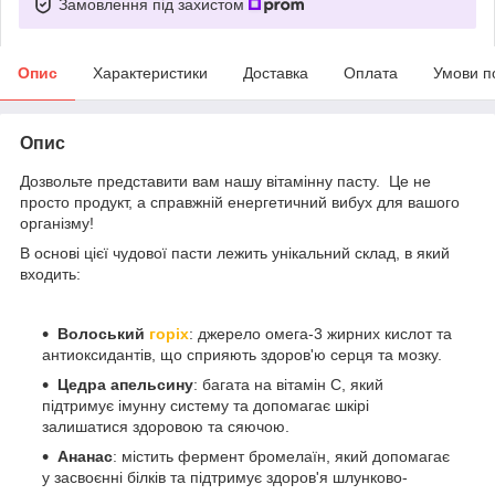
Замовлення під захистом
Опис
Характеристики
Доставка
Оплата
Умови п
Опис
Дозвольте представити вам нашу вітамінну пасту. Це не
просто продукт, а справжній енергетичний вибух для вашого
організму!
В основі цієї чудової пасти лежить унікальний склад, в який
входить:
Волоський
горіх
: джерело омега-3 жирних кислот та
антиоксидантів, що сприяють здоров'ю серця та мозку.
Цедра апельсину
: багата на вітамін С, який
підтримує імунну систему та допомагає шкірі
залишатися здоровою та сяючою.
Ананас
: містить фермент бромелаїн, який допомагає
у засвоєнні білків та підтримує здоров'я шлунково-