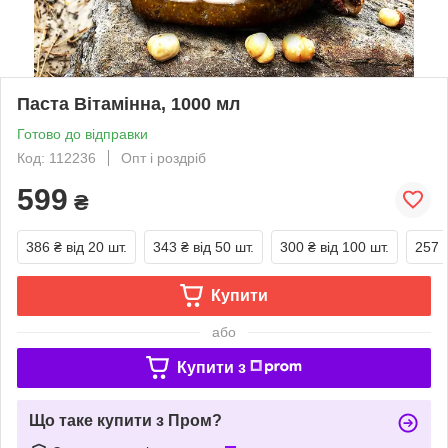
Паста Вітамінна, 1000 мл
Готово до відправки
Код: 112236
Опт і роздріб
599
₴
386 ₴
від 20 шт.
343 ₴
від 50 шт.
300 ₴
від 100 шт.
257 
Купити
або
Купити з
Що таке купити з Пром?