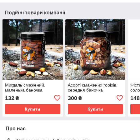
Подібні товари компанії
Мигдаль смажений,
Асорті смажених горіхів,
Фіст
маленька баночка
середня баночка
соло
132
300
148
₴
₴
Купити
Купити
Про нас