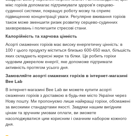
мікс горіхів допомагає підтримувати здоров'я серцево-
судинної системи, покращує роботу мозку та сприяє
підвищенню концентрації уваги. Регулярне вживання горіхів
також може зменшити ризик розвитку серцево-судинних
захворювань і полегшити стресові стани.
Калорійність та харчова цінність
Асорті смажених горіхів має високу енергетичну цінність: в
100 г цього продукту міститься близько 600-650 ккал, більшість
яких складають корисні жири та білки. Це робить горіхи
чудовим джерелом енергії, яке допоможе підтримати
активність протягом усього дня.
Замовляйте асорті смажених горіхів в інтернет-магазині
Bee Lab
В інтернет-магазині Bee Lab ви можете купити асорті
смажених горіхів з доставкою в будь-яке місто України через
Нову пошту. Ми пропонуємо лише найкращі горіхи, обсмажені
за високими стандартами якості. Завдяки нашим вигідним
цінам та зручним умовам оплати, ви зможете
насолоджуватися цим корисним і смачним набором кожного
дня.