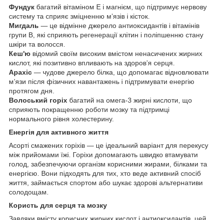
Фундук
багатий вітаміном Е і магнієм, що підтримує нервову
систему та сприяє зміцненню м’язів і кісток.
Мигдаль
— це відмінне джерело антиоксидантів і вітамінів
групи B, які сприяють регенерації клітин і поліпшенню стану
шкіри та волосся.
Кеш'ю
відомий своїм високим вмістом ненасичених жирних
кислот, які позитивно впливають на здоров’я серця.
Арахіс
— чудове джерело білка, що допомагає відновлювати
м’язи після фізичних навантажень і підтримувати енергію
протягом дня.
Волоський горіх
багатий на омега-3 жирні кислоти, що
сприяють покращенню роботи мозку та підтримці
нормального рівня холестерину.
Енергія для активного життя
Асорті смажених горіхів — це ідеальний варіант для перекусу
між прийомами їжі. Горіхи допомагають швидко втамувати
голод, забезпечуючи організм корисними жирами, білками та
енергією. Вони підходять для тих, хто веде активний спосіб
життя, займається спортом або шукає здорові альтернативи
солодощам.
Користь для серця та мозку
Завдяки вмісту корисних жирних кислот і антиоксидантів, цей