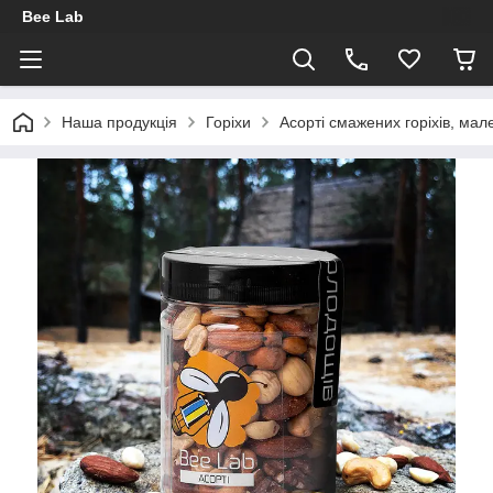
Bee Lab
Наша продукція
Горіхи
Асорті смажених горіхів, мал