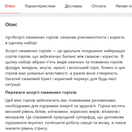
Опис
Характеристики
Доставка
Оплата
Умови п
Опис
ng>Асорті смажених горіхів: смакова різноманітність і користь
в одному наборі
Асорті смажених горіхів — це ідеальне поєднання найкращих
сортів горіхів, що забезпечує баланс між смаком і користю. В
цьому наборі зібрані п'ять видів смачних та поживних горіхів:
фундук, мигдаль, кеш'ю, арахіс і волоський горіх. Кожен із цих
горіхів має унікальні властивості, а разом вони створюють
багатий смаковий букет і корисний перекус для будь-якої
ситуації.
Переваги асорті смажених горіхів
Цей мікс горіхів забезпечить вас поживними речовинами,
необхідними для підтримки енергії та здоров'я. Горіхи містять
високий рівень білків, клітковини, корисних жирів, вітамінів і
мінералів. Це справжній природний суперфуд, що допоможе
підтримати імунітет, поліпшити роботу серця та мозку, а також
знизити рівень стресу.